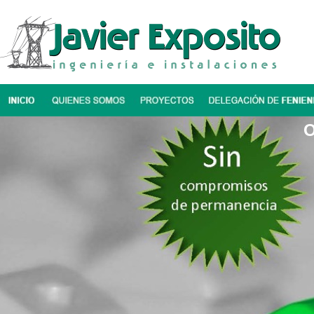
O
Fenie energía Cáceres
Fenie energía
Certificados Eficiencia
Energética
Instalaciones
Mantenimiento
Proyectos